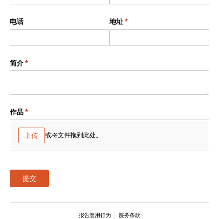
电话
地址
(是必需的)
*
简介
(是必需的)
*
作品
(是必需的)
*
上传
或将文件拖到此处。
提交
报告滥用行为
服务条款