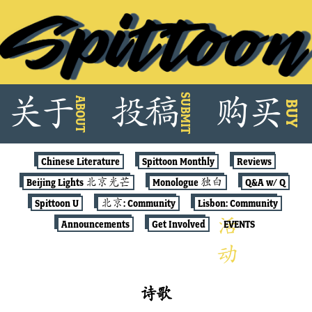
Skip
SUBMIT
关
于
投
稿
购
买
ABOUT
to
BUY
content
Chinese Literature
Spittoon Monthly
Reviews
Beijing Lights 北京光芒
Monologue 独白
Q&A w/ Q
Spittoon U
北京: Community
Lisbon: Community
Announcements
Get Involved
EVENTS
诗歌